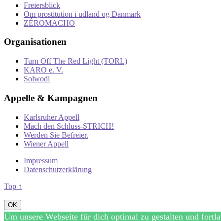
Freiersblick
Om prostitution i udland og Danmark
ZÉROMACHO
Organisationen
Turn Off The Red Light (TORL)
KARO e. V.
Solwodi
Appelle & Kampagnen
Karlsruher Appell
Mach den Schluss-STRICH!
Werden Sie Befreier.
Wiener Appell
Impressum
Datenschutzerklärung
Top ↑
OK
Um unsere Webseite für dich optimal zu gestalten und fort