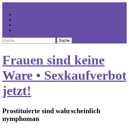
Home
Menü
Über uns
Position
Einführung
Bullshitbingo zu Prostitution
Frauen sind keine
Ware • Sexkaufverbot
jetzt!
Prostituierte sind wahrscheinlich
nymphoman